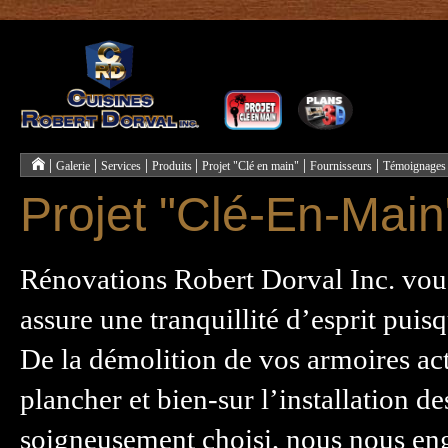
|
|
|
|
|
|
Galerie
Services
Produits
Projet "Clé en main"
Fournisseurs
Témoignages
Projet "Clé-En-Main
Rénovations Robert Dorval Inc. vous
assure une tranquillité d’esprit pui
De la démolition de vos armoires ac
plancher et bien-sur l’installation 
soigneusement choisi, nous nous eng